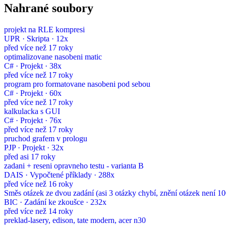
Nahrané soubory
projekt na RLE kompresi
UPR · Skripta · 12x
před více než 17 roky
optimalizovane nasobeni matic
C# · Projekt · 38x
před více než 17 roky
program pro formatovane nasobeni pod sebou
C# · Projekt · 60x
před více než 17 roky
kalkulacka s GUI
C# · Projekt · 76x
před více než 17 roky
pruchod grafem v prologu
PJP · Projekt · 32x
před asi 17 roky
zadani + reseni opravneho testu - varianta B
DAIS · Vypočtené příklady · 288x
před více než 16 roky
Směs otázek ze dvou zadání (asi 3 otázky chybí, znění otázek není 1
BIC · Zadání ke zkoušce · 232x
před více než 14 roky
preklad-lasery, edison, tate modern, acer n30