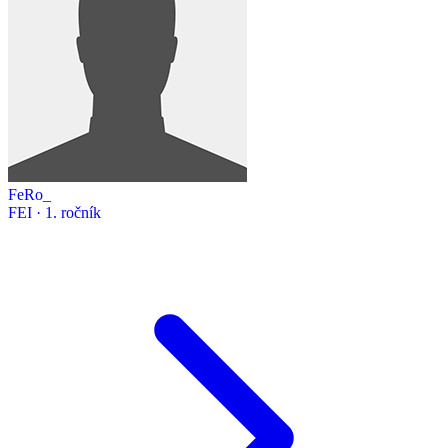
FeRo_
FEI · 1. ročník