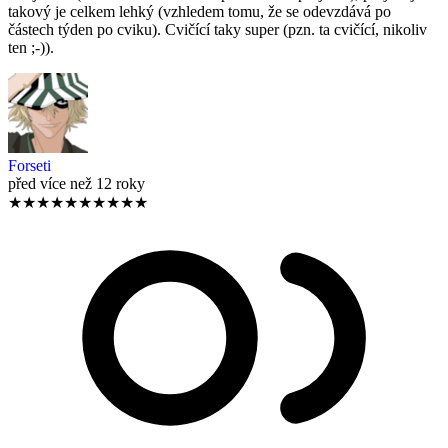
takový je celkem lehký (vzhledem tomu, že se odevzdává po
částech týden po cviku). Cvičící taky super (pzn. ta cvičící, nikoliv
ten ;-)).
Forseti
před více než 12 roky
★
★
★
★
★
★
★
★
★
★