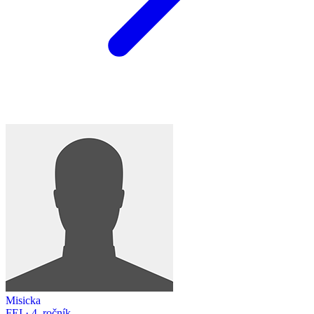
Misicka
FEI · 4. ročník