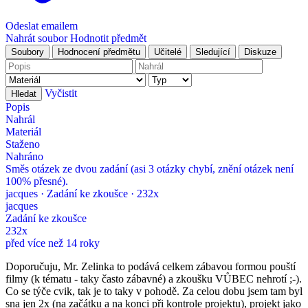
Odeslat emailem
Nahrát soubor
Hodnotit předmět
Soubory
Hodnocení předmětu
Učitelé
Sledující
Diskuze
Vyčistit
Popis
Nahrál
Materiál
Staženo
Nahráno
Směs otázek ze dvou zadání (asi 3 otázky chybí, znění otázek není
100% přesné).
jacques · Zadání ke zkoušce · 232x
jacques
Zadání ke zkoušce
232x
před více než 14 roky
Doporučuju, Mr. Zelinka to podává celkem zábavou formou pouští
filmy (k tématu - taky často zábavné) a zkoušku VŮBEC nehrotí ;-).
Co se týče cvik, tak je to taky v pohodě. Za celou dobu jsem tam byl
sna jen 2x (na začátku a na konci při kontrole projektu), projekt jako