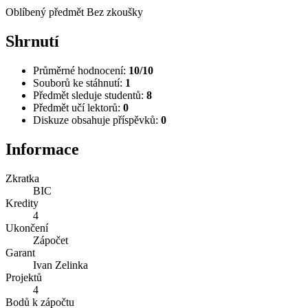
Oblíbený předmět
Bez zkoušky
Shrnutí
Průměrné hodnocení:
10/10
Souborů ke stáhnutí:
1
Předmět sleduje studentů:
8
Předmět učí lektorů:
0
Diskuze obsahuje příspěvků:
0
Informace
Zkratka
BIC
Kredity
4
Ukončení
Zápočet
Garant
Ivan Zelinka
Projektů
4
Bodů k zápočtu