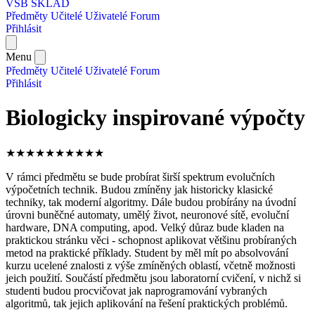
VŠB SKLAD
Předměty
Učitelé
Uživatelé
Forum
Přihlásit
Menu
Předměty
Učitelé
Uživatelé
Forum
Přihlásit
Biologicky inspirované výpočty
★
★
★
★
★
★
★
★
★
★
V rámci předmětu se bude probírat širší spektrum evolučních
výpočetních technik. Budou zmíněny jak historicky klasické
techniky, tak moderní algoritmy. Dále budou probírány na úvodní
úrovni buněčné automaty, umělý život, neuronové sítě, evoluční
hardware, DNA computing, apod. Velký důraz bude kladen na
praktickou stránku věci - schopnost aplikovat většinu probíraných
metod na praktické příklady. Student by měl mít po absolvování
kurzu ucelené znalosti z výše zmíněných oblastí, včetně možnosti
jeich použití. Součástí předmětu jsou laboratorní cvičení, v nichž si
studenti budou procvičovat jak naprogramování vybraných
algoritmů, tak jejich aplikování na řešení praktických problémů.