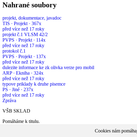
Nahrané soubory
projekt, dokumentace, javadoc
TIS · Projekt · 367x
před více než 17 roky
projekt č.1 VLSM 42/2
PVPS · Projekt · 114x
před více než 17 roky
protokol č.1
PVPS · Projekt · 137x
před více než 17 roky
dulezite informace ke zk olivka verze pro mobil
ARP · Ekniha · 324x
před více než 17 roky
typove priklady k druhe pisemce
PS · Jiné · 237x
před více než 17 roky
Zpráva
VŠB SKLAD
Pomáháme k titulu.
Cookies nám pomáhají 
VŠB SKLAD
v. 5.0 · 2008–2026 ·
Ochrana osobních údajů