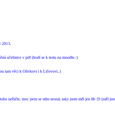
S 2013.
á učebnice v pdf (hodí se k testu na moodlu :)
 tam věci k Olivkovi i k Ličevovi..)
toho neřiďte, moc jsem se stím nesral, taky jsem měl jen 8b :D (měl j