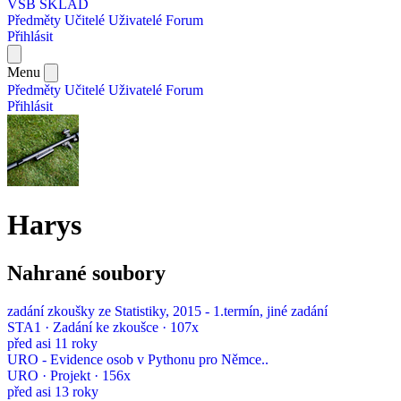
VŠB SKLAD
Předměty
Učitelé
Uživatelé
Forum
Přihlásit
Menu
Předměty
Učitelé
Uživatelé
Forum
Přihlásit
Harys
Nahrané soubory
zadání zkoušky ze Statistiky, 2015 - 1.termín, jiné zadání
STA1 · Zadání ke zkoušce · 107x
před asi 11 roky
URO - Evidence osob v Pythonu pro Němce..
URO · Projekt · 156x
před asi 13 roky