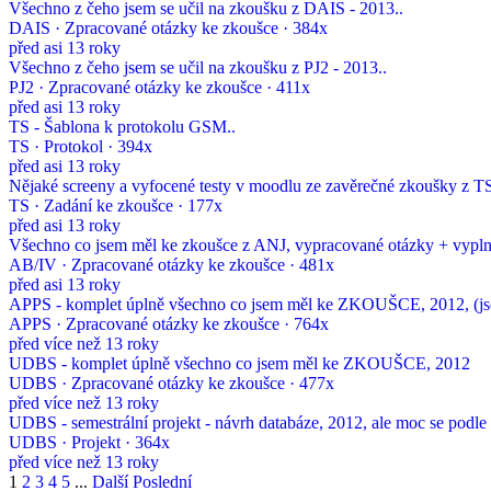
Všechno z čeho jsem se učil na zkoušku z DAIS - 2013..
DAIS · Zpracované otázky ke zkoušce · 384x
před asi 13 roky
Všechno z čeho jsem se učil na zkoušku z PJ2 - 2013..
PJ2 · Zpracované otázky ke zkoušce · 411x
před asi 13 roky
TS - Šablona k protokolu GSM..
TS · Protokol · 394x
před asi 13 roky
Nějaké screeny a vyfocené testy v moodlu ze zavěrečné zkoušky z T
TS · Zadání ke zkoušce · 177x
před asi 13 roky
Všechno co jsem měl ke zkoušce z ANJ, vypracované otázky + vyplněn
AB/IV · Zpracované otázky ke zkoušce · 481x
před asi 13 roky
APPS - komplet úplně všechno co jsem měl ke ZKOUŠCE, 2012, (jsou
APPS · Zpracované otázky ke zkoušce · 764x
před více než 13 roky
UDBS - komplet úplně všechno co jsem měl ke ZKOUŠCE, 2012
UDBS · Zpracované otázky ke zkoušce · 477x
před více než 13 roky
UDBS - semestrální projekt - návrh databáze, 2012, ale moc se podle 
UDBS · Projekt · 364x
před více než 13 roky
1
2
3
4
5
...
Další
Poslední