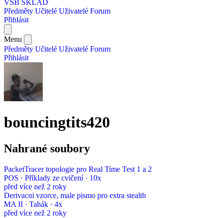
VŠB SKLAD
Předměty
Učitelé
Uživatelé
Forum
Přihlásit
Menu
Předměty
Učitelé
Uživatelé
Forum
Přihlásit
bouncingtits420
Nahrané soubory
PacketTracer topologie pro Real Time Test 1 a 2
POS · Příklady ze cvičení · 10x
před více než 2 roky
Derivacni vzorce, male pismo pro extra stealth
MA II · Tahák · 4x
před více než 2 roky