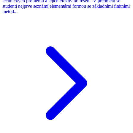
technických problémů a jejich efektivího řešení. V předmětu se
studenti nejprve seznámí elementární formou se základními finitními
metod...