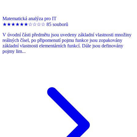
Matematická analýza pro IT
★
★
★
★
★
★
☆
☆
☆
☆
85 souborů
V úvodní části předmětu jsou uvedeny základní vlastnosti množiny
reálných čísel, po připomenutí pojmu funkce jsou zopakovány
základní vlastnosti elementárních funkcí. Dále jsou definovány
pojmy lim...