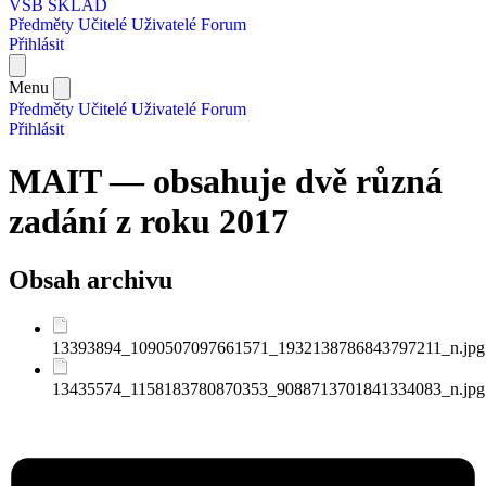
VŠB SKLAD
Předměty
Učitelé
Uživatelé
Forum
Přihlásit
Menu
Předměty
Učitelé
Uživatelé
Forum
Přihlásit
MAIT — obsahuje dvě různá
zadání z roku 2017
Obsah archivu
13393894_1090507097661571_1932138786843797211_n.jpg
13435574_1158183780870353_9088713701841334083_n.jpg