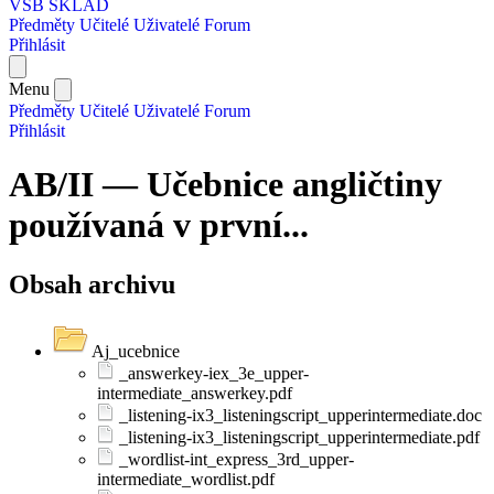
VŠB SKLAD
Předměty
Učitelé
Uživatelé
Forum
Přihlásit
Menu
Předměty
Učitelé
Uživatelé
Forum
Přihlásit
AB/II — Učebnice angličtiny
používaná v první...
Obsah archivu
Aj_ucebnice
_answerkey-iex_3e_upper-
intermediate_answerkey.pdf
_listening-ix3_listeningscript_upperintermediate.doc
_listening-ix3_listeningscript_upperintermediate.pdf
_wordlist-int_express_3rd_upper-
intermediate_wordlist.pdf