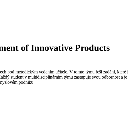
ment of Innovative Products
týmech pod metodickým vedením učitele. V tomto týmu řeší zadání, kter
ý student v multidisciplinárním týmu zastupuje svou odbornost a je n
růmyslovém podniku.