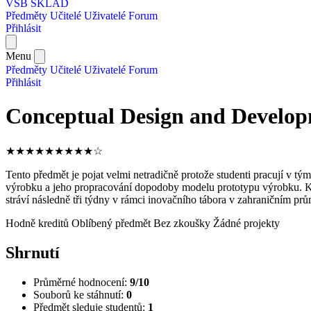
VŠB SKLAD
Předměty
Učitelé
Uživatelé
Forum
Přihlásit
Menu
Předměty
Učitelé
Uživatelé
Forum
Přihlásit
Conceptual Design and Develop
★
★
★
★
★
★
★
★
★
☆
Tento předmět je pojat velmi netradičně protože studenti pracují v 
výrobku a jeho propracování dopodoby modelu prototypu výrobku. Každ
stráví následně tři týdny v rámci inovačního tábora v zahraničním p
Hodně kreditů
Oblíbený předmět
Bez zkoušky
Žádné projekty
Shrnutí
Průměrné hodnocení:
9/10
Souborů ke stáhnutí:
0
Předmět sleduje studentů:
1